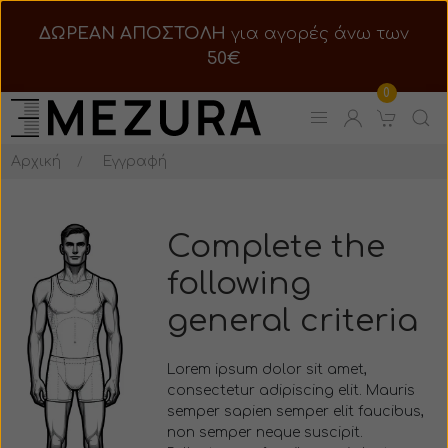
ΔΩΡΕΑΝ ΑΠΟΣΤΟΛΗ
για αγορές άνω των
50€
Πουκάμισο
Πουκάμισο
0
T-Shirt
T-Shirt
Αρχική
Εγγραφή
Φανέλα
Μπλούζα
Polo
Φούτερ
Complete the
following
Μπλούζα
Πουλόβερ
general criteria
Φούτερ
Ζακέτα
Lorem ipsum dolor sit amet,
Πουλόβερ
Μπουφάν
consectetur adipiscing elit. Mauris
semper sapien semper elit faucibus,
Ζακέτα
Σακάκι
non semper neque suscipit.