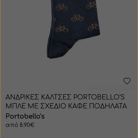
Γάντια
Παπούτσι
Μπλουζάκι
Σκούφος
Τζιν
Καπέλο
Γιλέκο
Γάντι
Αξεσουάρ
ΑΝΔΡΙΚΕΣ ΚΑΛΤΣΕΣ PORTOBELLO'S
ΜΠΛΕ ΜΕ ΣΧΕΔΙΟ ΚΑΦΕ ΠΟΔΗΛΑΤΑ
Portobello's
από 8.90€