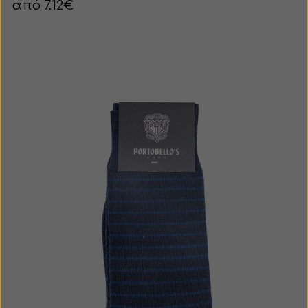
από 7.12€