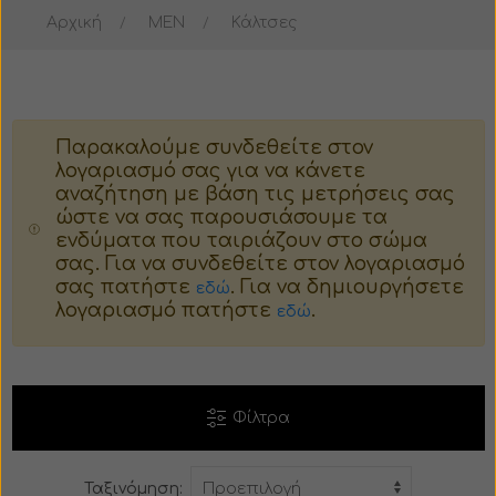
Αρχική
MEN
Κάλτσες
Μπουφάν
Μπουστάκι
Σακάκι
Παλτό
Παρακαλούμε συνδεθείτε στον
Παλτό
Ταγέρ
λογαριασμό σας για να κάνετε
αναζήτηση με βάση τις μετρήσεις σας
Κοστούμι
Γούνα
ώστε να σας παρουσιάσουμε τα
ενδύματα που ταιριάζουν στο σώμα
σας. Για να συνδεθείτε στον λογαριασμό
Πιτζάμες
Πιτζάμες
σας πατήστε
. Για να δημιουργήσετε
εδώ
λογαριασμό πατήστε
.
εδώ
Βερμούδα
Κορμάκι
Σορτς
Φούστα
Φίλτρα
Φόρμα
Βερμούδα
Ταξινόμηση:
Παντελόνι
Σορτς