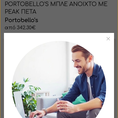
PORTOBELLO'S ΜΠΛΕ ΑΝΟΙΧΤΟ ΜΕ
PEAK ΠΕΤΑ
Portobello's
από 342.30€