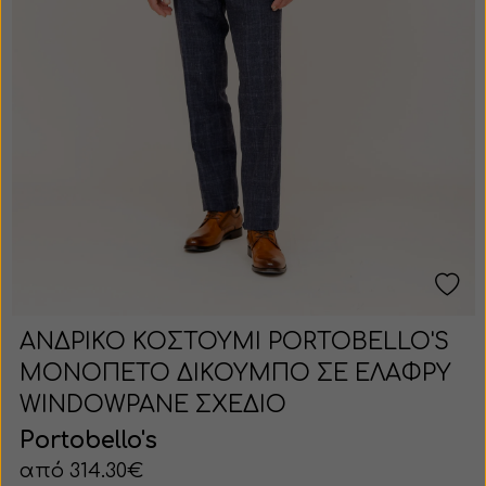
Γάντια
Παπούτσι
Μπλουζάκι
Σκούφος
Τζιν
Καπέλο
Γιλέκο
Γάντι
Αξεσουάρ
ΑΝΔΡΙΚΟ ΚΟΣΤΟΥΜΙ PORTOBELLO'S
ΜΟΝΟΠΕΤΟ ΔΙΚΟΥΜΠΟ ΣΕ ΕΛΑΦΡΥ
WINDOWPANE ΣΧΕΔΙΟ
Portobello's
από 314.30€