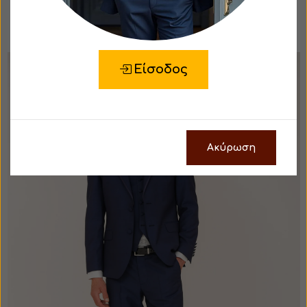
Portobello's
από 342.30€
Είσοδος
Ακύρωση