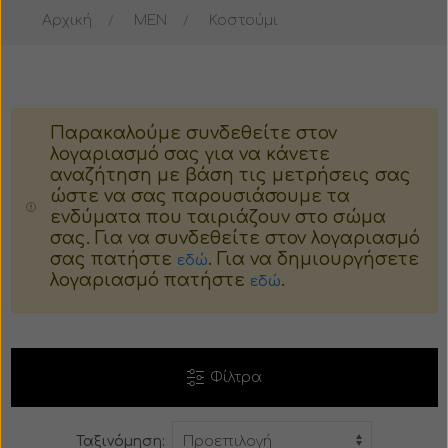
Αρχική
MEN
Κοστούμι
Μπουφάν
Μπουστάκι
Σακάκι
Παλτό
Παρακαλούμε συνδεθείτε στον
Παλτό
Ταγέρ
λογαριασμό σας για να κάνετε
αναζήτηση με βάση τις μετρήσεις σας
Κοστούμι
Γούνα
ώστε να σας παρουσιάσουμε τα
ενδύματα που ταιριάζουν στο σώμα
σας. Για να συνδεθείτε στον λογαριασμό
Πιτζάμες
Πιτζάμες
σας πατήστε
. Για να δημιουργήσετε
εδώ
λογαριασμό πατήστε
.
εδώ
Βερμούδα
Κορμάκι
Σορτς
Φούστα
Φίλτρα
Φόρμα
Βερμούδα
Ταξινόμηση:
Παντελόνι
Σορτς