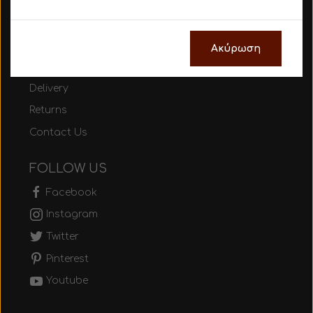
Gift Cards
HELP & SUPPORT
Ακύρωση
FAQ
Delivery
Returns
Contact Us
FOLLOW US
Facebook
Instagram
Twitter
Pinterest
Youtube