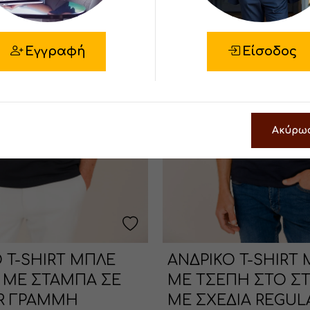
Εγγραφή
Είσοδος
Ακύρω
 T-SHIRT ΜΠΛΕ
ΑΝΔΡΙΚΟ T-SHIRT
 ΜΕ ΣΤΑΜΠΑ ΣΕ
ΜΕ ΤΣΕΠΗ ΣΤΟ Σ
R ΓΡΑΜΜΗ
ΜΕ ΣΧΕΔΙΑ REGULA