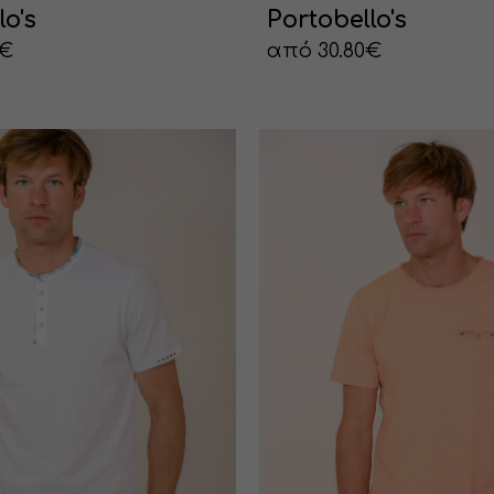
lo's
Portobello's
0€
από 30.80€