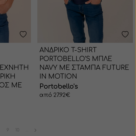
ΑΝΔΡΙΚΟ T-SHIRT
PORTOBELLO'S ΜΠΛΕ
ΤΕΧΝΗΤΗ
NAVY ΜΕ ΣΤΑΜΠΑ FUTURE
ΡΙΚΗ
IN MOTION
ΟΣ ΜΕ
Portobello's
από 27.92€
8
9
10
...