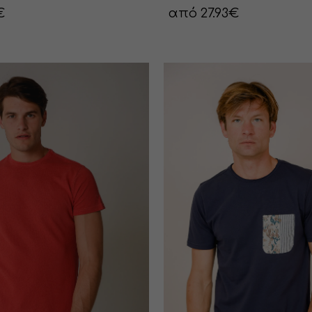
€
από 27.93€