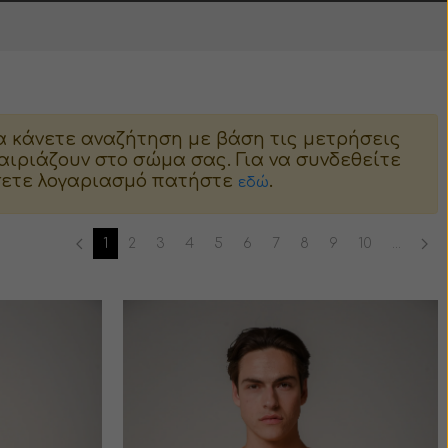
α κάνετε αναζήτηση με βάση τις μετρήσεις
ιριάζουν στο σώμα σας. Για να συνδεθείτε
ήσετε λογαριασμό πατήστε
.
εδώ
1
2
3
4
5
6
7
8
9
10
...