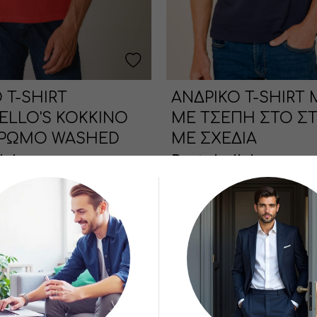
 T-SHIRT
ΑΝΔΡΙΚΟ T-SHIRT
ELLO'S ΚΟΚΚΙΝΟ
ΜΕ ΤΣΕΠΗ ΣΤΟ Σ
ΡΩΜΟ WASHED
ΜΕ ΣΧΕΔΙΑ
lo's
Portobello's
€
από 28.72€