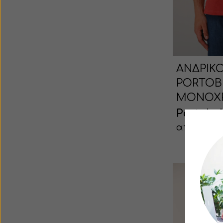
ΑΝΔΡΙΚΟ
PORTOB
ΜΟΝΟΧ
Portobel
από 27.93