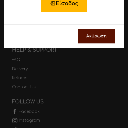
Είσοδος
About Us
Be part of MEZURA
Size Guide
Gift Cards
Ακύρωση
HELP & SUPPORT
FAQ
Delivery
Returns
Contact Us
FOLLOW US
Facebook
Instagram