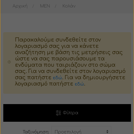
Αρχική
MEN
Κολάν
Μπουφάν
Μπουστάκι
Σακάκι
Παλτό
Παρακαλούμε συνδεθείτε στον
Παλτό
Ταγέρ
λογαριασμό σας για να κάνετε
αναζήτηση με βάση τις μετρήσεις σας
Κοστούμι
Γούνα
ώστε να σας παρουσιάσουμε τα
ενδύματα που ταιριάζουν στο σώμα
σας. Για να συνδεθείτε στον λογαριασμό
Πιτζάμες
Πιτζάμες
σας πατήστε
. Για να δημιουργήσετε
εδώ
λογαριασμό πατήστε
.
εδώ
Βερμούδα
Κορμάκι
Σορτς
Φούστα
Φίλτρα
Φόρμα
Βερμούδα
Ταξινόμηση:
Παντελόνι
Σορτς