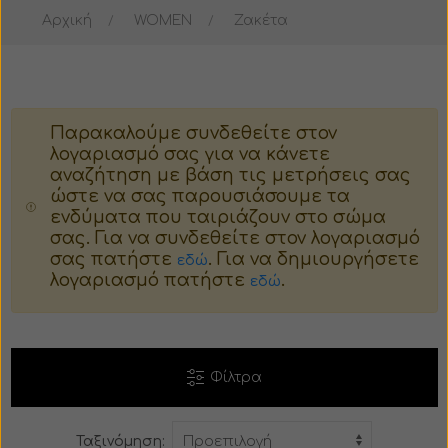
Αρχική
WOMEN
Ζακέτα
Μπουφάν
Μπουστάκι
Σακάκι
Παλτό
Παρακαλούμε συνδεθείτε στον
Παλτό
Ταγέρ
λογαριασμό σας για να κάνετε
αναζήτηση με βάση τις μετρήσεις σας
Κοστούμι
Γούνα
ώστε να σας παρουσιάσουμε τα
ενδύματα που ταιριάζουν στο σώμα
σας. Για να συνδεθείτε στον λογαριασμό
Πιτζάμες
Πιτζάμες
σας πατήστε
. Για να δημιουργήσετε
εδώ
λογαριασμό πατήστε
.
εδώ
Βερμούδα
Κορμάκι
Σορτς
Φούστα
Φίλτρα
Φόρμα
Βερμούδα
Ταξινόμηση:
Παντελόνι
Σορτς