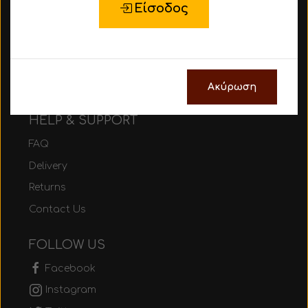
Είσοδος
About Us
Be part of MEZURA
Size Guide
Gift Cards
Ακύρωση
HELP & SUPPORT
FAQ
Delivery
Returns
Contact Us
FOLLOW US
Facebook
Instagram