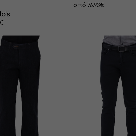
από 76.93€
lo's
0€