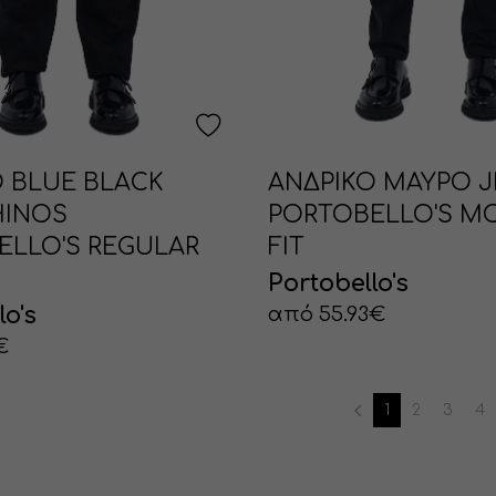
 BLUE BLACK
ΑΝΔΡΙΚΟ ΜΑΥΡΟ 
HINOS
PORTOBELLO'S M
ELLO'S REGULAR
FIT
Portobello's
lo's
από 55.93€
€
1
2
3
4