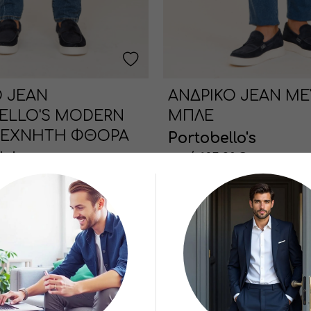
Ο JEAN
ΑΝΔΡΙΚΟ JEAN ME
ELLO'S MODERN
ΜΠΛΕ
 ΤΕΧΝΗΤΗ ΦΘΟΡΑ
Portobello's
lo's
από 135.20€
€