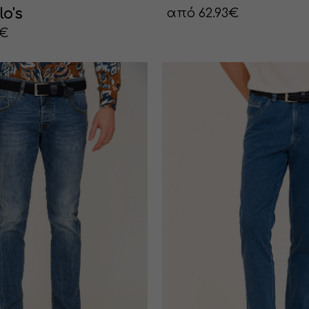
lo's
από 62.93€
3€