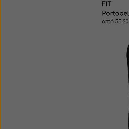
FIT
Portobel
από 55.3