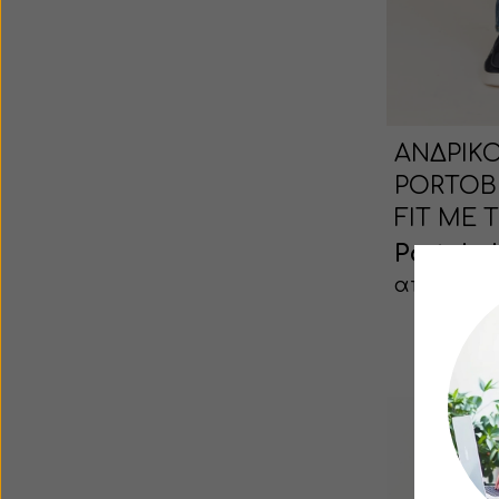
ΑΝΔΡΙΚ
PORTOB
FIT ΜΕ
Portobel
από 69.30