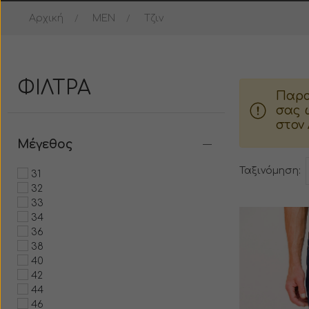
Αρχική
MEN
Τζιν
Μπουφάν
Μπουστάκι
Σακάκι
Παλτό
ΦΙΛΤΡΑ
Παρα
Παλτό
Ταγέρ
σας 
στον
Κοστούμι
Γούνα
Μέγεθος
Πιτζάμες
Πιτζάμες
Ταξινόμηση:
31
32
Βερμούδα
Κορμάκι
33
34
36
Σορτς
Φούστα
38
40
Φόρμα
Βερμούδα
42
44
46
Παντελόνι
Σορτς