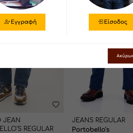
Εγγραφή
Είσοδος
Ακύρω
Ο JEAN
JEANS REGULAR
ELLO'S REGULAR
Portobello's