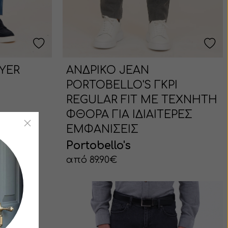
YER
ΑΝΔΡΙΚΟ JEAN
PORTOBELLO'S ΓΚΡΙ
REGULAR FIT ΜΕ ΤΕΧΝΗΤΗ
ΦΘΟΡΑ ΓΙΑ ΙΔΙΑΙΤΕΡΕΣ
ΕΜΦΑΝΙΣΕΙΣ
Portobello's
από 89.90€