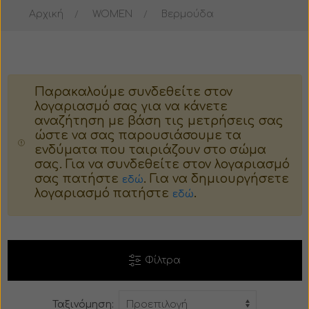
Αρχική
WOMEN
Βερμούδα
Μπουφάν
Μπουστάκι
Σακάκι
Παλτό
Παρακαλούμε συνδεθείτε στον
Παλτό
Ταγέρ
λογαριασμό σας για να κάνετε
αναζήτηση με βάση τις μετρήσεις σας
Κοστούμι
Γούνα
ώστε να σας παρουσιάσουμε τα
ενδύματα που ταιριάζουν στο σώμα
σας. Για να συνδεθείτε στον λογαριασμό
Πιτζάμες
Πιτζάμες
σας πατήστε
. Για να δημιουργήσετε
εδώ
λογαριασμό πατήστε
.
εδώ
Βερμούδα
Κορμάκι
Σορτς
Φούστα
Φίλτρα
Φόρμα
Βερμούδα
Ταξινόμηση:
Παντελόνι
Σορτς