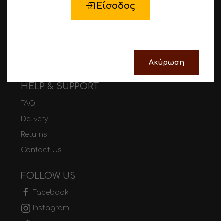
Είσοδος
About Us
Be part of MEZURA
Size Guide
Gift Cards
Ακύρωση
HELP & SUPPORT
FAQ
Delivery
Returns
Contact Us
FOLLOW US
Facebook
Instagram