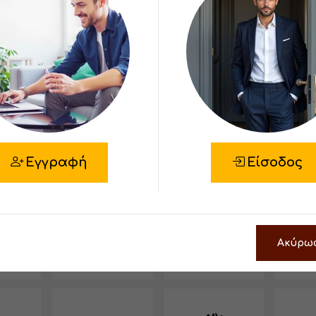
 Store
Εγγραφή
Είσοδος
Ακύρω