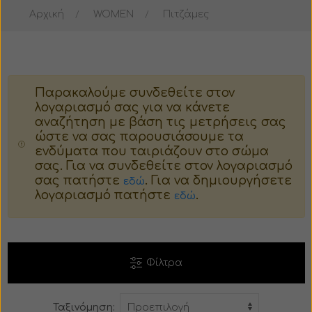
Αρχική
WOMEN
Πιτζάμες
Μπουφάν
Μπουστάκι
Σακάκι
Παλτό
Παρακαλούμε συνδεθείτε στον
Παλτό
Ταγέρ
λογαριασμό σας για να κάνετε
αναζήτηση με βάση τις μετρήσεις σας
Κοστούμι
Γούνα
ώστε να σας παρουσιάσουμε τα
ενδύματα που ταιριάζουν στο σώμα
σας. Για να συνδεθείτε στον λογαριασμό
Πιτζάμες
Πιτζάμες
σας πατήστε
. Για να δημιουργήσετε
εδώ
λογαριασμό πατήστε
.
εδώ
Βερμούδα
Κορμάκι
Σορτς
Φούστα
Φίλτρα
Φόρμα
Βερμούδα
Ταξινόμηση:
Παντελόνι
Σορτς