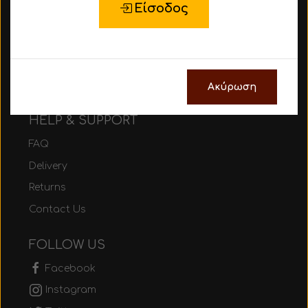
Είσοδος
About Us
Be part of MEZURA
Size Guide
Gift Cards
Ακύρωση
HELP & SUPPORT
FAQ
Delivery
Returns
Contact Us
FOLLOW US
Facebook
Instagram