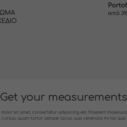
Portob
ΡΩΜΑ
από 39
ΧΕΔΙΟ
Get your measurement
dolor sit amet, consectetur adipiscing elit. Praesent malesuada
t cursus, quam tortor semper lacus, quis venenatis mi nisi quis