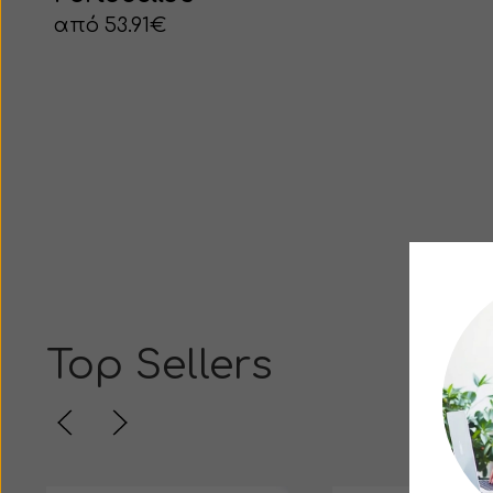
από 53.91€
Top Sellers