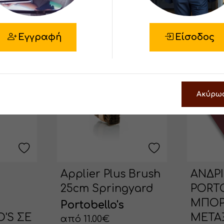
Εγγραφή
Είσοδος
Ακύρω
ΑΝΔΡΙ
Applier Plus Brush
PORT
25cm Springyard
ΜΠΟ
Portobello's
ΜΕΤΑ
'S ΣΕ
από 11.00€