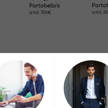
Portob
Portobello's
από 35
από 7.00€