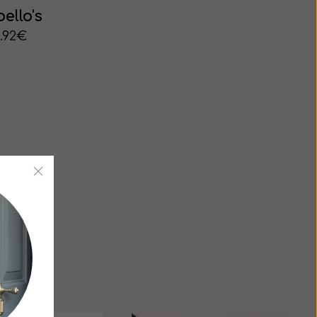
ello's
.92€