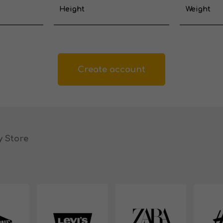
Height
Weight
Create account
 Store