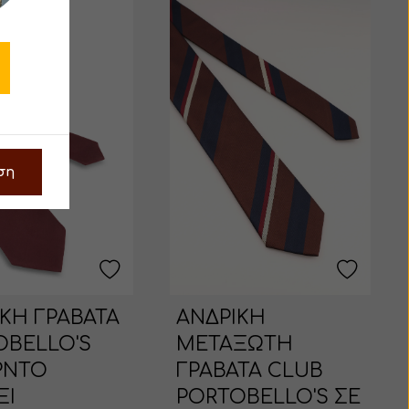
ση
ΚΗ ΓΡΑΒΑΤΑ
ΑΝΔΡΙΚΗ
OBELLO'S
ΜΕΤΑΞΩΤΗ
ΡΝΤΟ
ΓΡΑΒΑΤΑ CLUB
ΞΙ
PORTOBELLO'S ΣΕ