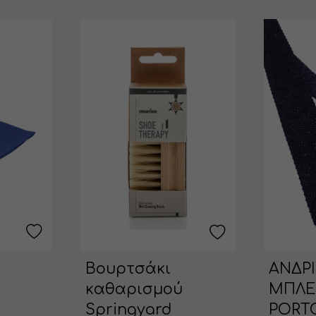
ΑΝΔΡ
Βουρτσάκι
ΜΠΛΕ
καθαρισμού
PORT
Springyard